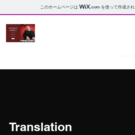
このホームページは
.com
を使って作成され
Pianoman Darrell
様々な顔をもつエンターテイナー
TOP
Profile
Music
VoiceWork
VoiceChanger
Translatio
Translation