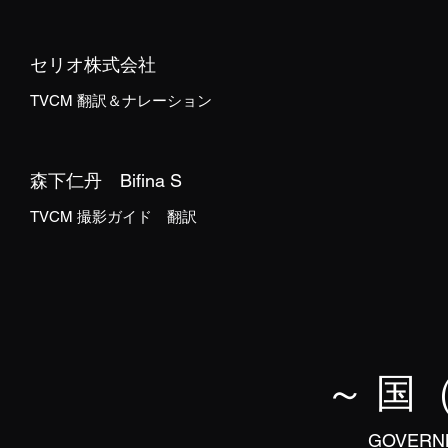
セリオ株式会社
TVCM 翻訳＆ナレーション
森下仁丹 Bifina S
TVCM 撮影ガイド 翻訳
～ 国
​GOVER